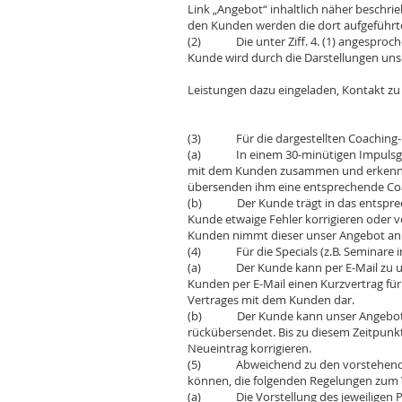
Link „Angebot“ inhaltlich näher beschri
den Kunden werden die dort aufgeführte
(2) Die unter Ziff. 4. (1) angesproche
Kunde wird durch die Darstellungen uns
Leistungen dazu eingeladen, Kontakt zu
(3) Für die dargestellten Coaching-Pa
(a) In einem 30-minütigen Impulsgespr
mit dem Kunden zusammen und erkennen
übersenden ihm eine entsprechende Co
(b) Der Kunde trägt in das entspreche
Kunde etwaige Fehler korrigieren oder
Kunden nimmt dieser unser Angebot an.
(4) Für die Specials (z.B. Seminare im
(a) Der Kunde kann per E-Mail zu uns 
Kunden per E-Mail einen Kurzvertrag für
Vertrages mit dem Kunden dar.
(b) Der Kunde kann unser Angebot anne
rückübersendet. Bis zu diesem Zeitpun
Neueintrag korrigieren.
(5) Abweichend zu den vorstehenden Re
können, die folgenden Regelungen zum 
(a) Die Vorstellung des jeweiligen Pro