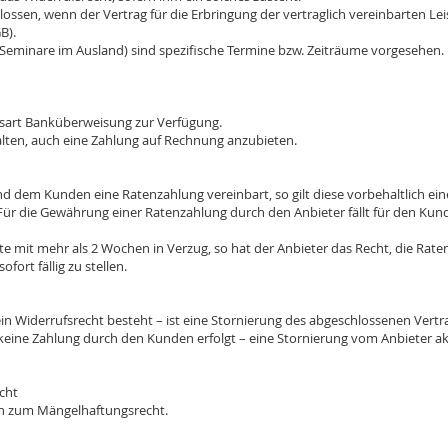
sen, wenn der Vertrag für die Erbringung der vertraglich vereinbarten Lei
B).
inare im Ausland) sind spezifische Termine bzw. Zeiträume vorgesehen. Da
rt Banküberweisung zur Verfügung.
en, auch eine Zahlung auf Rechnung anzubieten.
m Kunden eine Ratenzahlung vereinbart, so gilt diese vorbehaltlich einer
ür die Gewährung einer Ratenzahlung durch den Anbieter fällt für den Kund
t mehr als 2 Wochen in Verzug, so hat der Anbieter das Recht, die Raten
ort fällig zu stellen.
ein Widerrufsrecht besteht – ist eine Stornierung des abgeschlossenen Vertrag
keine Zahlung durch den Kunden erfolgt – eine Stornierung vom Anbieter akz
cht
en zum Mängelhaftungsrecht.