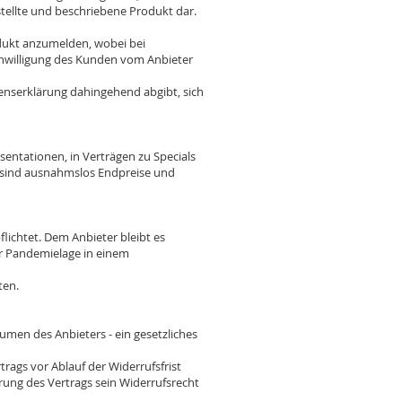
stellte und beschriebene Produkt dar.
rodukt anzumelden, wobei bei
inwilligung des Kunden vom Anbieter
enserklärung dahingehend abgibt, sich
sentationen, in Verträgen zu Specials
 sind ausnahmslos Endpreise und
flichtet. Dem Anbieter bleibt es
er Pandemielage in einem
ten.
men des Anbieters - ein gesetzliches
ags vor Ablauf der Widerrufsfrist
rung des Vertrags sein Widerrufsrecht