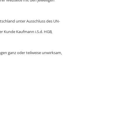
rer Webseite mit den jeweiligen
schland unter Ausschluss des UN-
der Kunde Kaufmann i.S.d. HGB,
gen ganz oder teilweise unwirksam,