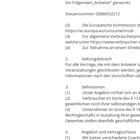
(im Folgenden:„Anbieter“ genannt):
Steuernummer: 03080532212
(2) Die Europäische Kommission stellt 
https://ec.europa.eu/consumers/odr.
(3) Für allgemeine Verbraucherprobleme
welche unter
https://www.verbraucher-s
(4) Zur Teilnahme an einem Streitbeile
2. Geltungsbereich
Für alle Verträge, die mit dem Anbieter 
Veranstaltungen geschlossen werden, ge
Informationen nach den Vorschriften üb
3. Definitionen
(1) Unser Angebot richtet sich an V
(2) Verbraucher im Sinne des § 13 BGB 
gewerblichen noch ihrer selbständigen 
(3) Unternehmer im Sinne des § 14 BGB 
Rechtsgeschäfts in Ausübung ihrer gewe
Gewerbes stellen ebenfalls geschäftlich
4. Angebot und Vertragsschluss
(1) Wir bieten verschiedene Coaching-P