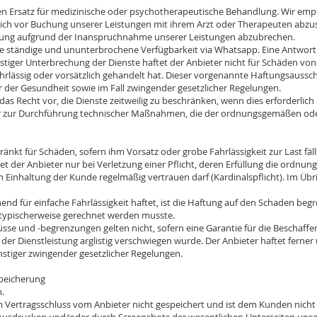
rsatz für medizinische oder psychotherapeutische Behandlung. Wir empfeh
ich vor Buchung unserer Leistungen mit ihrem Arzt oder Therapeuten abzu
lung aufgrund der Inanspruchnahme unserer Leistungen abzubrechen.
 ständige und ununterbrochene Verfügbarkeit via Whatsapp. Eine Antwort
nstiger Unterbrechung der Dienste haftet der Anbieter nicht für Schäden v
ahrlässig oder vorsätzlich gehandelt hat. Dieser vorgenannte Haftungsausschl
 der Gesundheit sowie im Fall zwingender gesetzlicher Regelungen.
Recht vor, die Dienste zeitweilig zu beschränken, wenn dies erforderlich is
oder zur Durchführung technischer Maßnahmen, die der ordnungsgemäßen ode
t für Schäden, sofern ihm Vorsatz oder grobe Fahrlässigkeit zur Last fäll
 der Anbieter nur bei Verletzung einer Pflicht, deren Erfüllung die ordn
 Einhaltung der Kunde regelmäßig vertrauen darf (Kardinalspflicht). Im Übri
 für einfache Fahrlässigkeit haftet, ist die Haftung auf den Schaden begr
typischerweise gerechnet werden musste.
nd -begrenzungen gelten nicht, sofern eine Garantie für die Beschaffen
er Dienstleistung arglistig verschwiegen wurde. Der Anbieter haftet ferne
nstiger zwingender gesetzlicher Regelungen.
peicherung
.
rtragsschluss vom Anbieter nicht gespeichert und ist dem Kunden nicht 