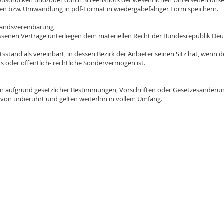
 Ausdrucken und/oder durch Screenshots der wesentlichen Unterseiten unse
ten bzw. Umwandlung in pdf-Format in wiedergabefähiger Form speichern.
andsvereinbarung
en Verträge unterliegen dem materiellen Recht der Bundesrepublik Deut
sstand als vereinbart, in dessen Bezirk der Anbieter seinen Sitz hat, wenn 
ts oder öffentlich- rechtliche Sondervermögen ist.
n aufgrund gesetzlicher Bestimmungen, Vorschriften oder Gesetzesänderun
von unberührt und gelten weiterhin in vollem Umfang.