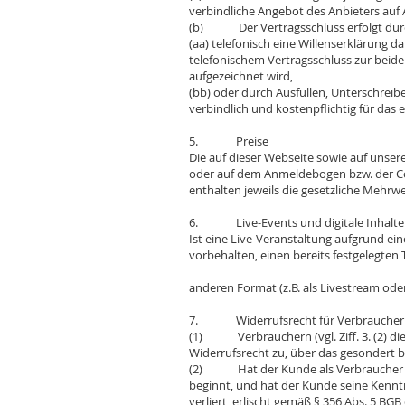
verbindliche Angebot des Anbieters auf 
(b) Der Vertragsschluss erfolgt dur
(aa) telefonisch eine Willenserklärung d
telefonischem Vertragsschluss zur beid
aufgezeichnet wird,
(bb) oder durch Ausfüllen, Unterschrei
verbindlich und kostenpflichtig für da
5. Preise
Die auf dieser Webseite sowie auf unser
oder auf dem Anmeldebogen bzw. der Co
enthalten jeweils die gesetzliche Mehrwe
6. Live-Events und digitale Inhalte
Ist eine Live-Veranstaltung aufgrund ein
vorbehalten, einen bereits festgelegten
anderen Format (z.B. als Livestream od
7. Widerrufsrecht für Verbraucher
(1) Verbrauchern (vgl. Ziff. 3. (2) di
Widerrufsrecht zu, über das gesondert b
(2) Hat der Kunde als Verbraucher ausd
beginnt, und hat der Kunde seine Kennt
verliert, erlischt gemäß § 356 Abs. 5 BGB