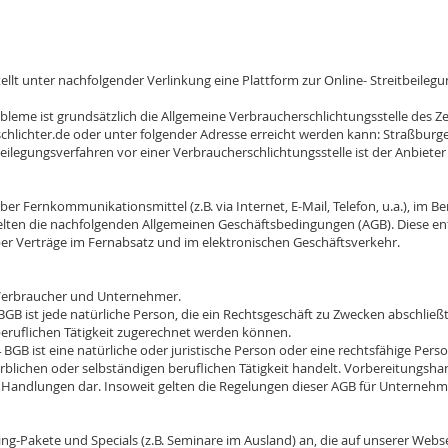
unter nachfolgender Verlinkung eine Plattform zur Online- Streitbeilegun
 ist grundsätzlich die Allgemeine Verbraucherschlichtungsstelle des Zent
chlichter.de
oder unter folgender Adresse erreicht werden kann: Straßburge
gungsverfahren vor einer Verbraucherschlichtungsstelle ist der Anbieter w
über Fernkommunikationsmittel (z.B. via Internet, E-Mail, Telefon, u.a.), im 
lten die nachfolgenden Allgemeinen Geschäftsbedingungen (AGB). Diese ent
er Verträge im Fernabsatz und im elektronischen Geschäftsverkehr.
erbraucher und Unternehmer.
ist jede natürliche Person, die ein Rechtsgeschäft zu Zwecken abschließt
beruflichen Tätigkeit zugerechnet werden können.
ist eine natürliche oder juristische Person oder eine rechtsfähige Persone
rblichen oder selbständigen beruflichen Tätigkeit handelt. Vorbereitungsh
e Handlungen dar. Insoweit gelten die Regelungen dieser AGB für Unternehm
akete und Specials (z.B. Seminare im Ausland) an, die auf unserer Websei