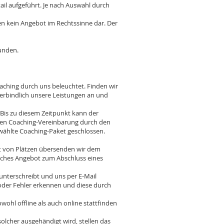
ail aufgeführt. Je nach Auswahl durch
en kein Angebot im Rechtssinne dar. Der
unden.
ching durch uns beleuchtet. Finden wir
rbindlich unsere Leistungen an und
is zu diesem Zeitpunkt kann der
nen Coaching-Vereinbarung durch den
wählte Coaching-Paket geschlossen.
t von Plätzen übersenden wir dem
liches Angebot zum Abschluss eines
nterschreibt und uns per E-Mail
der Fehler erkennen und diese durch
hl offline als auch online stattfinden
lcher ausgehändigt wird, stellen das