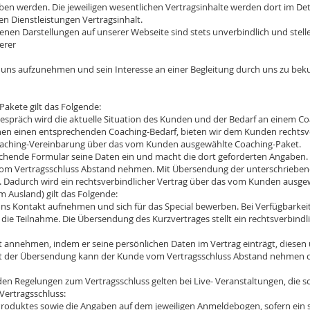
eben werden. Die jeweiligen wesentlichen Vertragsinhalte werden dort im Det
n Dienstleistungen Vertragsinhalt.
nen Darstellungen auf unserer Webseite sind stets unverbindlich und stell
erer
 uns aufzunehmen und sein Interesse an einer Begleitung durch uns zu bek
kete gilt das Folgende:
äch wird die aktuelle Situation des Kunden und der Bedarf an einem Coa
 einen entsprechenden Coaching-Bedarf, bieten wir dem Kunden rechtsve
aching-Vereinbarung über das vom Kunden ausgewählte Coaching-Paket.
nde Formular seine Daten ein und macht die dort geforderten Angaben. B
 vom Vertragsschluss Abstand nehmen. Mit Übersendung der unterschriebe
 Dadurch wird ein rechtsverbindlicher Vertrag über das vom Kunden ausge
 Ausland) gilt das Folgende:
Kontakt aufnehmen und sich für das Special bewerben. Bei Verfügbarkei
 die Teilnahme. Die Übersendung des Kurzvertrages stellt ein rechtsverbind
hmen, indem er seine persönlichen Daten im Vertrag einträgt, diesen u
kt der Übersendung kann der Kunde vom Vertragsschluss Abstand nehmen o
gelungen zum Vertragsschluss gelten bei Live- Veranstaltungen, die sowo
Vertragsschluss:
duktes sowie die Angaben auf dem jeweiligen Anmeldebogen, sofern ein so