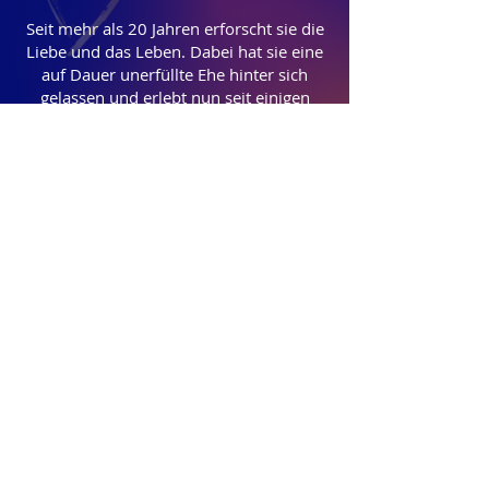
Seit mehr als 20 Jahren erforscht sie die
Liebe und das Leben. Dabei hat sie eine
auf Dauer unerfüllte Ehe hinter sich
gelassen und erlebt nun seit einigen
Jahren eine neue aufregende Beziehung.
Durch ihre sehr persönlichen
Erfahrungen auf der Insel Lesbos, ihre
Ausbildungen und ihre Arbeit mit ihren
Klientinnen hat sie die Liebesmagie
entwickelt.